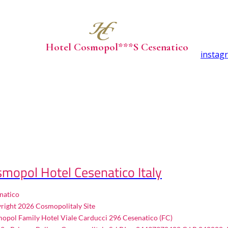
Hotel Cosmopol***S Cesenatico
instag
G ENGINE PRENOTA ORA
mopol Hotel Cesenatico Italy
natico
right 2026 Cosmopolitaly Site
opol Family Hotel Viale Carducci 296 Cesenatico (FC)