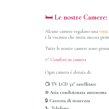
🛏️
Le nostre Camere: 
Alcune camere regalano una
vist
e la vacanza che inizia ancora pri
Tutte le nostre camere sono pensa
✅
Comfort in camera
Ogni camera è dotata di:
📺
TV LCD 32” satellitare
❄️
Aria condizionata autonoma
🔒
Cassetta di sicurezza
📞
Telefono